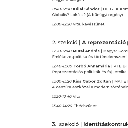
11:40-12:00
Kálai Sándor
| DE BTK Kom
Globális? Lokális? (A bűnügyi regény)
12:00-12:20
Vita, kávészünet
2. szekció |
A reprezentáció p
12:20-12:40
Murai András
| Magyar Kom
Emlékezetpolitika és történelemszeml
12:40-13:00
Torbó Annamária
| PTE BT
Reprezentációs politikák és faji, etnik
13:00-13:20
Kiss Gábor Zoltán
| MATE M
A cenzúra eszközei a modern történelm
13:20-13:40
Vita
13:40-14:20
Ebédszünet
3. szekció |
Identitáskontruk