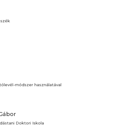
nszék
ítólevél-módszer használatával
 Gábor
ástani Doktori Iskola