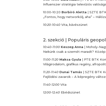
Influenszer stratégia televíziós valósá
10:00-10:20
Borbíró Aletta
| SZTE BTK 
„Fontos, hogy networkölj, aha” – Háló
10:20-10:40
Vita, kávészünet
2. szekció | Populáris geopol
10:40-11:00
Keszeg Anna
| Moholy-Nagy
Nekünk csak a szemét maradt? Közép-K
11:00-11:20
Maksa Gyula
| PTE BTK Kom
Világirodalom, grafikus regény, afropoli
11.20-11:40
Dunai Tamás
| SZTE BTK K
Fejlődési zavarok – A képregény válto
11:40-12:00
Vita
12:00-12.40
Ebédszünet