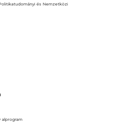
olitikatudományi és Nemzetközi
a
y alprogram