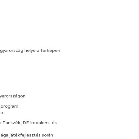
gyarország helye a térképen
gyarországon
a program
an
 Tanszék, DE Irodalom- és
ága játékfejlesztés során