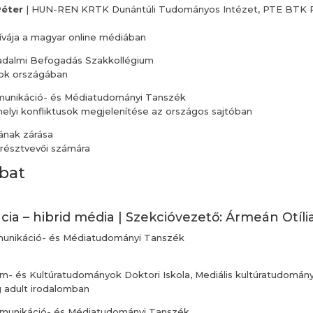
Péter
| HUN-REN KRTK Dunántúli Tudományos Intézet, PTE BTK P
ívája a magyar online médiában
dalmi Befogadás Szakkollégium
ok országában
unikáció- és Médiatudományi Tanszék
helyi konfliktusok megjelenítése az országos sajtóban
jának zárása
résztvevői számára
mbat
ia – hibrid média | Szekcióvezető: Ármeán Otíli
nikáció- és Médiatudományi Tanszék
om- és Kultúratudományok Doktori Iskola, Mediális kultúratudomán
g adult irodalomban
unikáció- és Médiatudományi Tanszék