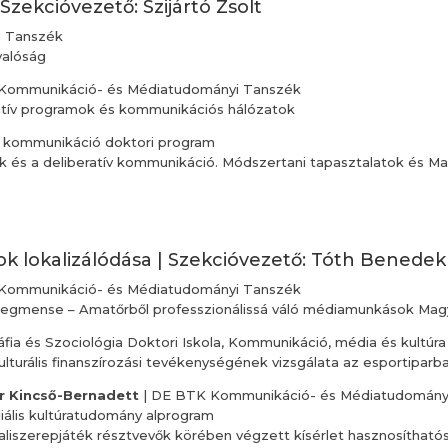
Szekcióvezető: Szijártó Zsolt
a Tanszék
valóság
Kommunikáció- és Médiatudományi Tanszék
ratív programok és kommunikációs hálózatok
s kommunikáció doktori program
 és a deliberatív kommunikáció. Módszertani tapasztalatok és Ma
k lokalizálódása | Szekcióvezető: Tóth Benedek
Kommunikáció- és Médiatudományi Tanszék
 szegmense – Amatőrből professzionálissá váló médiamunkások Ma
ia és Szociológia Doktori Iskola, Kommunikáció, média és kultúr
ulturális finanszírozási tevékenységének vizsgálata az esportiparb
r Kincső-Bernadett
| DE BTK Kommunikáció- és Médiatudományi
iális kultúratudomány alprogram
iszerepjáték résztvevők körében végzett kísérlet hasznosíthatós