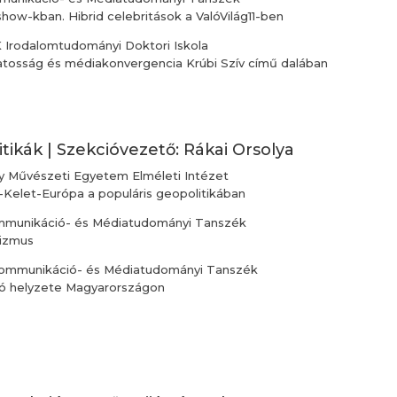
gshow-kban. Hibrid celebritások a ValóVilág11-ben
Irodalomtudományi Doktori Iskola
zatosság és médiakonvergencia Krúbi Szív című dalában
itikák | Szekcióvezető: Rákai Orsolya
 Művészeti Egyetem Elméleti Intézet
elet-Európa a populáris geopolitikában
munikáció- és Médiatudományi Tanszék
tizmus
ommunikáció- és Médiatudományi Tanszék
zó helyzete Magyarországon