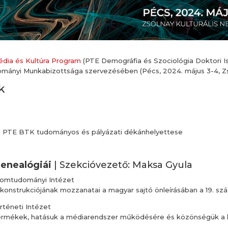
dia és Kultúra Program
(PTE Demográfia és Szociológia Doktori Is
ányi Munkabizottsága szervezésében (Pécs, 2024. május 3-4, Zsol
k
 a PTE BTK tudományos és pályázati dékánhelyettese
enealógiái
| Szekcióvezető: Maksa Gyula
lomtudományi Intézet
 konstrukciójának mozzanatai a magyar sajtó önleírásában a 19. s
téneti Intézet
atermékek, hatásuk a médiarendszer működésére és közönségük a k