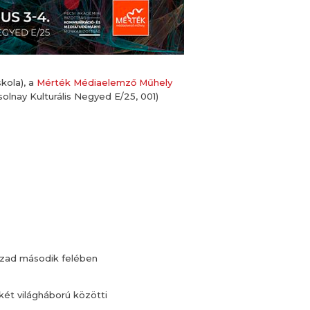
kola), a
Mérték Médiaelemző Műhely
nay Kulturális Negyed E/25, 001)
zázad második felében
ét világháború közötti