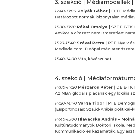
3. szekció | Médiamodellek | 
12:40-13:00
Polyák Gábor
| ELTE Médi
Határozott normák, bizonytalan média
13:00-13:20
Rákai Orsolya
| SZTE BTK 
Amikor a címzett nem ismeretlen: nar
13:20-13:40
Szávai Petra
| PTE Nyelv é
Mediadelcom: Európai médiarendszerek
13:40-14:00
Vita, kávészünet
4. szekció | Médiaformátumo
14:00-14:20
Mészáros Péter
| DE BTK 
Az NBA globális piacának egy lokális
14:20-14:40
Varga Tibor
| PTE Demográf
(E)sportmosás: Szaúd-Arábia politikai-k
14:40-15:00
Hlavacska András – Molná
Kultúratudományok Doktori Iskola, Med
Kommunikáció és kazamaták. Egy asztal