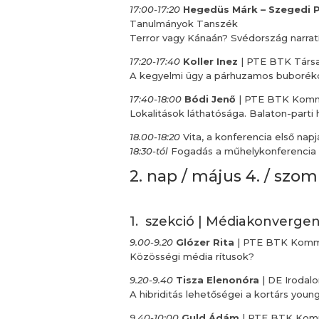
17:00-17:20
Hegedüs Márk – Szegedi 
Tanulmányok Tanszék
Terror vagy Kánaán? Svédország narrat
17:20-17:40
Koller Inez
| PTE BTK Társa
A kegyelmi ügy a párhuzamos buborék
17:40-18:00
Bódi Jenő
| PTE BTK Komm
Lokalitások láthatósága. Balaton-parti 
18.00-18:20
Vita, a konferencia első nap
18:30-tól
Fogadás a műhelykonferencia 
2. nap / május 4. / szo
1. szekció | Médiakonvergenc
9.00-9.20
Glózer Rita
| PTE BTK Kommu
Közösségi média rítusok?
9.20-9.40
Tisza Elenonóra
| DE Irodal
A hibriditás lehetőségei a kortárs youn
9.40-10:00
Guld Ádám
| PTE BTK Komm