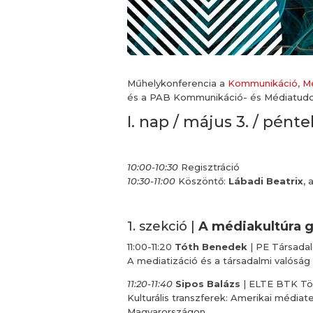
Műhelykonferencia a
Kommunikáció, Mé
és a PAB Kommunikáció- és Médiatudom
I. nap / május 3. / pénte
10:00-10:30
Regisztráció
10:30-11:00
Köszöntő:
Lábadi Beatrix
,
1. szekció |
A médiakultúra g
11:00-11:20
Tóth Benedek
| PE Társada
A mediatizáció és a társadalmi valóság
11:20-11:40
Sipos Balázs
| ELTE BTK Tör
Kulturális transzferek: Amerikai médi
Magyarországon