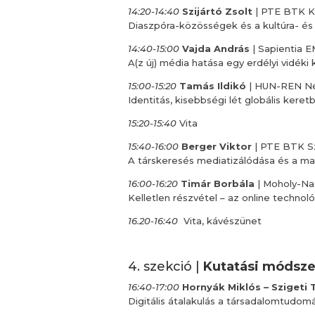
14:20-14:40
Szijártó Zsolt
| PTE BTK K
Diaszpóra-közösségek és a kultúra- és 
14:40-15:00
Vajda András
| Sapientia 
A(z új) média hatása egy erdélyi vidéki
15:00-15:20
Tamás Ildikó
| HUN-REN Né
Identitás, kisebbségi lét globális keret
15:20-15:40
Vita
15:40-16:00
Berger Viktor
| PTE BTK S
A társkeresés mediatizálódása és a m
16:00-16:20
Timár Borbála
| Moholy-Na
Kelletlen részvétel – az online techno
16.20-16:40
Vita, kávészünet
4. szekció |
Kutatási módsz
16:40-17:00
Hornyák Miklós – Szigeti
Digitális átalakulás a társadalomtudo