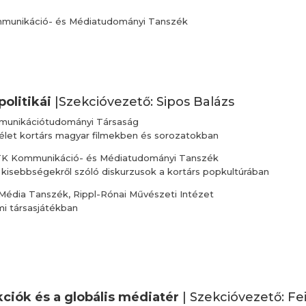
munikáció- és Médiatudományi Tanszék
olitikái
|Szekcióvezető: Sipos Balázs
munikációtudományi Társaság
élet kortárs magyar filmekben és sorozatokban
K Kommunikáció- és Médiatudományi Tanszék
ai kisebbségekről szóló diskurzusok a kortárs popkultúrában
édia Tanszék, Rippl-Rónai Művészeti Intézet
i társasjátékban
ciók és a globális médiatér
| Szekcióvezető: Fe