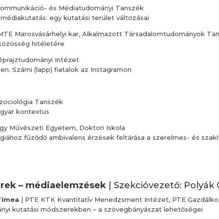
ommunikáció- és Médiatudományi Tanszék
médiakutatás: egy kutatási terület változásai
EMTE Marosvásárhelyi kar, Alkalmazott Társadalomtudományok Ta
 közösség hitéletére
prajztudományi Intézet
ben. Számi (lapp) fiatalok az Instagramon
zociológia Tanszék
agyar kontextus
gy Művészeti Egyetem, Doktori Iskola
lógiához fűződő ambivalens érzések feltárása a szerelmes- és szak
erek – médiaelemzések
| Szekcióvezető: Polyák
 Tímea
| PTE KTK Kvantitatív Menedzsment Intézet, PTE Gazdálkod
mányi kutatási módszerekben – a szövegbányászat lehetőségei